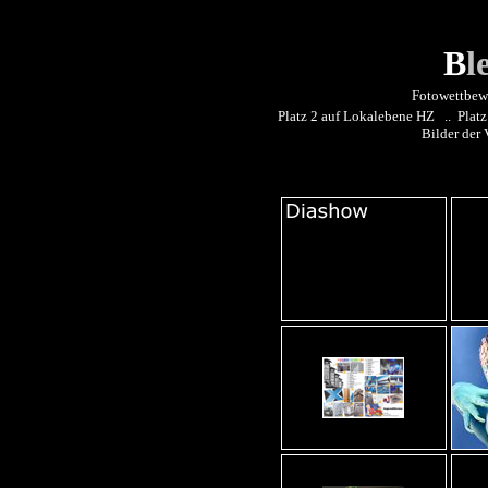
B
l
Fotowettbew
Platz 2 auf Lokalebene HZ .. Plat
Bilder der