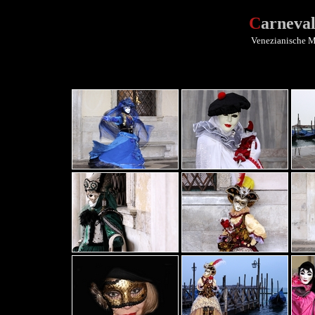
C
arneva
Venezianische Ma