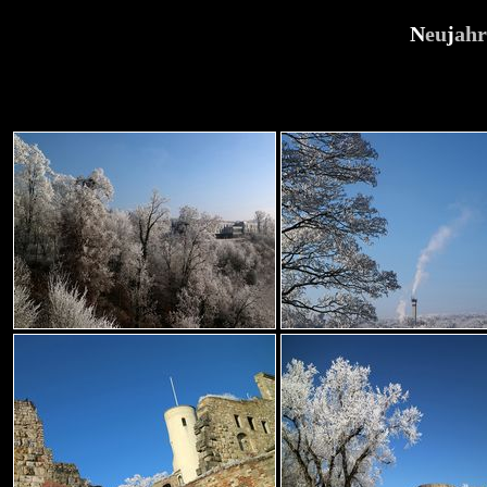
N
eu
j
ahr