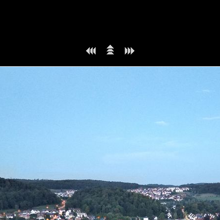
. .
. ..